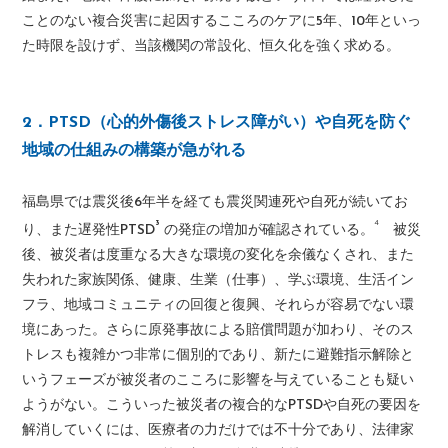
ことのない複合災害に起因するこころのケアに5年、10年といっ
た時限を設けず、当該機関の常設化、恒久化を強く求める。
2．PTSD（心的外傷後ストレス障がい）や自死を防ぐ
地域の仕組みの構築が急がれる
福島県では震災後6年半を経ても震災関連死や自死が続いてお
³
⁴
り、また遅発性PTSD
の発症の増加が確認されている。
被災
後、被災者は度重なる大きな環境の変化を余儀なくされ、また
失われた家族関係、健康、生業（仕事）、学ぶ環境、生活イン
フラ、地域コミュニティの回復と復興、それらが容易でない環
境にあった。さらに原発事故による賠償問題が加わり、そのス
トレスも複雑かつ非常に個別的であり、新たに避難指示解除と
いうフェーズが被災者のこころに影響を与えていることも疑い
ようがない。こういった被災者の複合的なPTSDや自死の要因を
解消していくには、医療者の力だけでは不十分であり、法律家