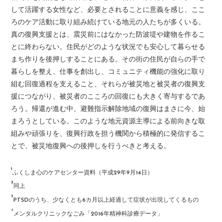
して活躍する女性など、必要とされることに意義を感じ、ここ
ろのケア活動に取り組み続けている地元の人たちが多くいる。
真の復興支援とは、震災前にはなかった防波堤や建物を作るこ
とに終わらない。住民がどのような状況でも安心して暮らせる
まち作りを後押しすることにある。その街の住民が自らの手で
暮らしを整え、仕事を創出し、コミュニティ機能の強化に取り
組む回復過程を支えること、それらが被災地と被災者の復興支
援につながり、被災者のこころの回復にも大きく寄与するであ
ろう。帰還が進む中、避難指示解除地域の復興はまさに今、始
まろうとしている。このような地元資源主導による前向きな取
組みや頑張りを、復興行政を担う機関から積極的に発信するこ
とで、被災地復興への後押しを行うべきと考える。
¹
ふくしま心のケアセンター資料（平成29年9月14日）
²
同上
³
PTSDのうち、少なくとも6カ月以上経過して症状が出現してくるもの
⁴
メンタルクリニックなごみ「2016年精神科診療データ」