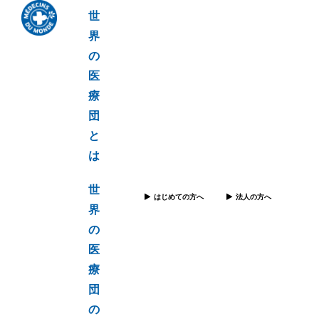
世
界
の
医
療
団
と
は
世
はじめての方へ
法人の方へ
界
の
医
療
団
の