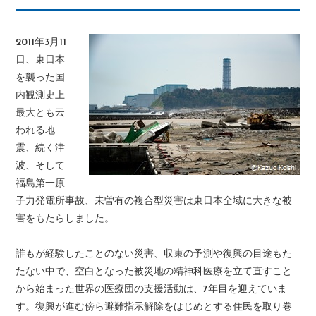
2011年3月11
日、東日本
を襲った国
内観測史上
最大とも云
われる地
震、続く津
波、そして
福島第一原
子力発電所事故、未曽有の複合型災害は東日本全域に大きな被
害をもたらしました。
誰もが経験したことのない災害、収束の予測や復興の目途もた
たない中で、空白となった被災地の精神科医療を立て直すこと
から始まった世界の医療団の支援活動は、7年目を迎えていま
す。復興が進む傍ら避難指示解除をはじめとする住民を取り巻