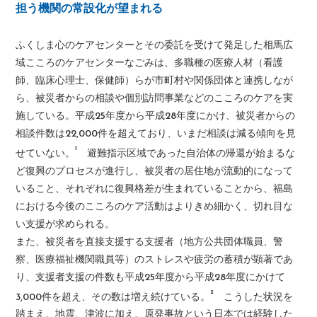
担う機関の常設化が望まれる
ふくしま心のケアセンターとその委託を受けて発足した相馬広
域こころのケアセンターなごみは、多職種の医療人材（看護
師、臨床心理士、保健師）らが市町村や関係団体と連携しなが
ら、被災者からの相談や個別訪問事業などのこころのケアを実
施している。平成25年度から平成28年度にかけ、被災者からの
相談件数は22,000件を超えており、いまだ相談は減る傾向を見
¹
せていない。
避難指示区域であった自治体の帰還が始まるな
ど復興のプロセスが進行し、被災者の居住地が流動的になって
いること、それぞれに復興格差が生まれていることから、福島
における今後のこころのケア活動はよりきめ細かく、切れ目な
い支援が求められる。
また、被災者を直接支援する支援者（地方公共団体職員、警
察、医療福祉機関職員等）のストレスや疲労の蓄積が顕著であ
り、支援者支援の件数も平成25年度から平成28年度にかけて
²
3,000件を超え、その数は増え続けている。
こうした状況を
踏まえ、地震、津波に加え、原発事故という日本では経験した