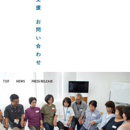
支
援
お
問
い
合
わ
せ
TOP
NEWS
PRESS RELEASE