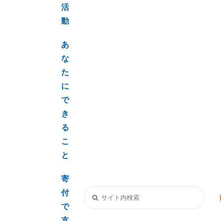
活
動
あ
な
た
に
で
き
る
こ
と
寄
付
で