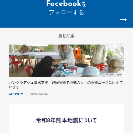
Facebook
を
フォローする
最新記事
©MdM Japan
バングラデシュ洪水支援 巡回診療で地域の人々の医療ニーズに応えて
います
ACTIVITY
2026.08.06