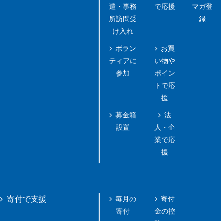
遣・事務
で応援
マガ登
所訪問受
録
け入れ
ボラン
お買
ティアに
い物や
参加
ポイン
トで応
援
募金箱
法
設置
人・企
業で応
援
毎月の
寄付
寄付で支援
寄付
金の控