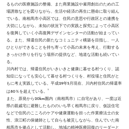
るものの医療施設の整備、また商業施設や雇用創出のための工
場誘致などを図りながら、生活や経済の再生に懸命に取り組ん
でいる。南相馬市小高区では、住民の意思や行政区との連携を
大切にしながら、未知の状況下での実践と探究によって小高区
を復興していく小高復興デザインセンターの活動が始まってい
る。また、帰還住民の新たなコミュニティ構築を目指し、一人
ひとりができることを持ち寄って小高の未来を考え、行動する
きっかけ作りを行なう場所の提供など、地道な活動も続いてい
る。
川内村では、帰還住民がいきいきと健康に暮せる村つくり、認
知症になっても安心して暮せる村つくりを、村役場と住民がと
もに考え実践している。平成29年5月現在、川内村住民の帰還率
⁵
は80％を超えている。
また、原発から20km圏内（南相馬市）に自宅があり、一度は近
県の親戚宅に避難したもののいち早く相馬市に戻り、仮設住宅
などで住民のこころのケアや健康運動を担った作業療法士の女
性、浪江町の保健師として自らも被災しながら、住んでいた南
相馬市を拠点として活動し、地域の精神医療回復のリーダーと