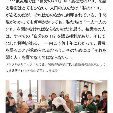
「･･･被災地では「自分の3･11」や「あなたの3･11」を語
る場面はとても少ない。人口のぶんだけ「私の3・11」
があるのだが、それは心のなかに封印されている。手間
暇がかかっても何年かかっても、私たちは「一人一人の
3･11」を聞かなければならないのだと思う。被災地の人
は、すべての「自分の3･11」を語る権利があり、そして
悲しむ権利がある。 ･･･向こう何十年にわたって、震災
を語ることが求められるだろう。そのためには「それを
聞く人」を育てなくてはならない。」
メンタルクリニック「なごみ」院長の蟻塚亮二氏と副院長の須藤康宏氏に
よる共著「3・11と心の災害」より抜粋