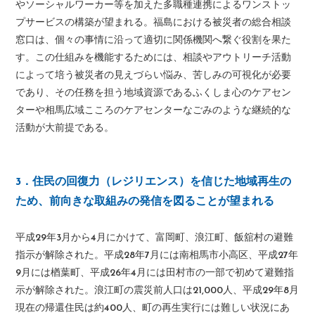
やソーシャルワーカー等を加えた多職種連携によるワンストッ
プサービスの構築が望まれる。福島における被災者の総合相談
窓口は、個々の事情に沿って適切に関係機関へ繋ぐ役割を果た
す。この仕組みを機能するためには、相談やアウトリーチ活動
によって培う被災者の見えづらい悩み、苦しみの可視化が必要
であり、その任務を担う地域資源であるふくしま心のケアセン
ターや相馬広域こころのケアセンターなごみのような継続的な
活動が大前提である。
3．住民の回復力（レジリエンス）を信じた地域再生の
ため、前向きな取組みの発信を図ることが望まれる
平成29年3月から4月にかけて、富岡町、浪江町、飯舘村の避難
指示が解除された。平成28年7月には南相馬市小高区、平成27年
9月には楢葉町、平成26年4月には田村市の一部で初めて避難指
示が解除された。浪江町の震災前人口は21,000人、平成29年8月
現在の帰還住民は約400人、町の再生実行には難しい状況にあ