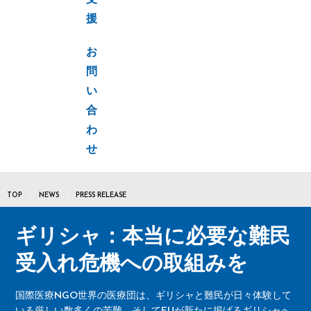
支
援
お
問
い
合
わ
せ
TOP
NEWS
PRESS RELEASE
ギリシャ：本当に必要な難民
受入れ危機への取組みを
国際医療NGO世界の医療団は、ギリシャと難民が日々体験して