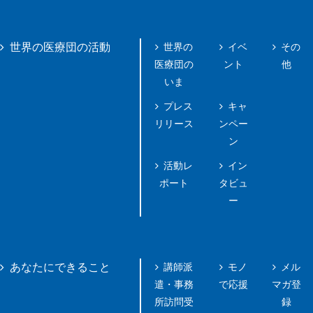
世界の
イベ
その
世界の医療団の活動
医療団の
ント
他
いま
プレス
キャ
リリース
ンペー
ン
活動レ
イン
ポート
タビュ
ー
講師派
モノ
メル
あなたにできること
遣・事務
で応援
マガ登
所訪問受
録