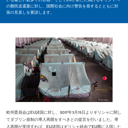
いる厳しい数多くの苦難、そしてEUが新たに掲げるギリシャへ
の難民送還案に対し、国際社会に向け警告を発するとともに対
策の見直しを要請します。
欧州委員会はEU諸国に対し、2017年3月15日よりギリシャに関し
てダブリン規制の導入再開をすべきとの提言を行いました。導
入再開が実現すれば、EU諸国はギリシャ経由でEU圏に入国した