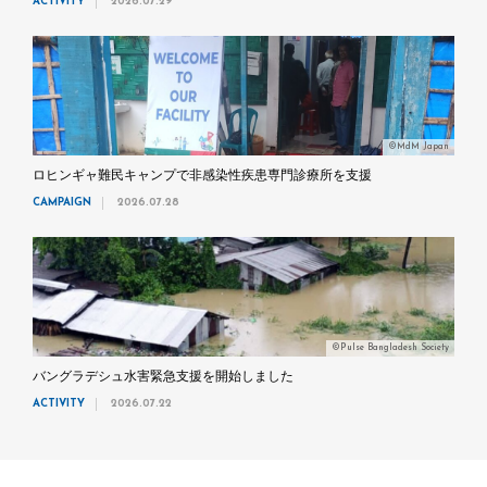
ACTIVITY
2026.07.29
©MdM Japan
ロヒンギャ難民キャンプで非感染性疾患専門診療所を支援
CAMPAIGN
2026.07.28
©Pulse Bangladesh Society
バングラデシュ水害緊急支援を開始しました
ACTIVITY
2026.07.22