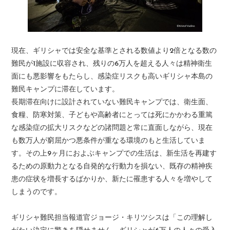
現在、ギリシャでは安全な基準とされる数値より2倍となる数の
難民が1施設に収容され、残りの6万人を超える人々は精神衛生
面にも悪影響をもたらし、感染症リスクも高いギリシャ本島の
難民キャンプに滞在しています。
長期滞在向けに設計されていない難民キャンプでは、衛生面、
食糧、防寒対策、子どもや高齢者にとっては死にかかわる重篤
な感染症の拡大リスクなどの諸問題と常に直面しながら、現在
も数万人が窮屈かつ悪条件が重なる環境のもと生活していま
す。その上9ヶ月におよぶキャンプでの生活は、新生活を再建す
るための原動力となる自発的な行動力を損ない、既存の精神疾
患の症状を増長するばかりか、新たに罹患する人々を増やして
しまうのです。
ギリシャ難民担当報道官ジョージ・キリツシスは「この理解し