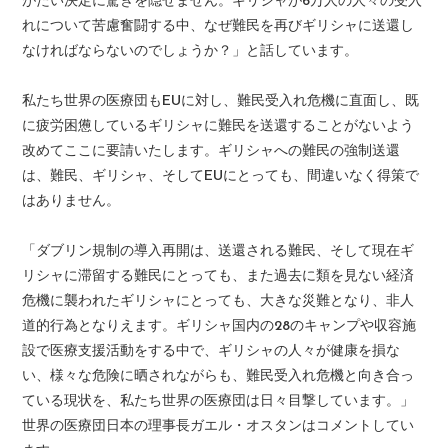
がたい決定に驚きを隠せません。ギリシャが6万人の人々の受入
れについて苦慮奮闘する中、なぜ難民を再びギリシャに送還し
なければならないのでしょうか？」と話しています。
私たち世界の医療団もEUに対し、難民受入れ危機に直面し、既
に疲労困憊しているギリシャに難民を送還することがないよう
改めてここに要請いたします。ギリシャへの難民の強制送還
は、難民、ギリシャ、そしてEUにとっても、間違いなく得策で
はありません。
「ダブリン規制の導入再開は、送還される難民、そして現在ギ
リシャに滞留する難民にとっても、また過去に類を見ない経済
危機に襲われたギリシャにとっても、大きな災難となり、非人
道的行為となりえます。ギリシャ国内の28のキャンプや収容施
設で医療支援活動をする中で、ギリシャの人々が健康を損な
い、様々な危険に晒されながらも、難民受入れ危機と向き合っ
ている現状を、私たち世界の医療団は日々目撃しています。」
世界の医療団日本の理事長ガエル・オスタンはコメントしてい