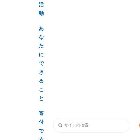
活
動
あ
な
た
に
で
き
る
こ
と
寄
付
で