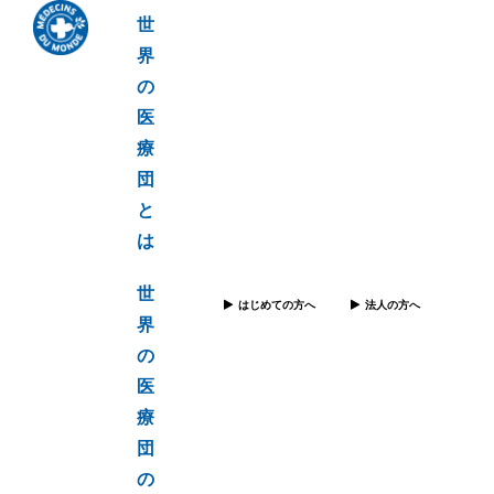
世
界
の
医
療
団
と
は
世
はじめての方へ
法人の方へ
界
の
医
療
団
の