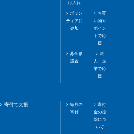
け入れ
ボラン
お買
ティアに
い物や
参加
ポイン
トで応
援
募金箱
法
設置
人・企
業で応
援
毎月の
寄付
寄付で支援
寄付
金の控
除につ
いて