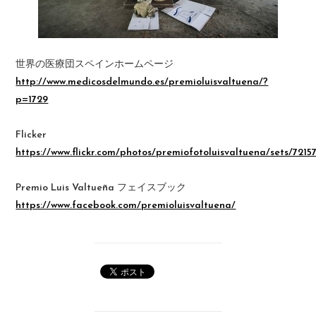
世界の医療団スペインホームページ
http://www.medicosdelmundo.es/premioluisvaltuena/?
p=1729
Flicker
https://www.flickr.com/photos/premiofotoluisvaltuena/sets/721
Premio Luis Valtueña フェイスブック
https://www.facebook.com/premioluisvaltuena/