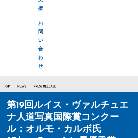
支
援
お
問
い
合
わ
せ
TOP
NEWS
PRESS RELEASE
第19回ルイス・ヴァルチュエ
ナ人道写真国際賞コンクー
ル：オルモ・カルボ氏