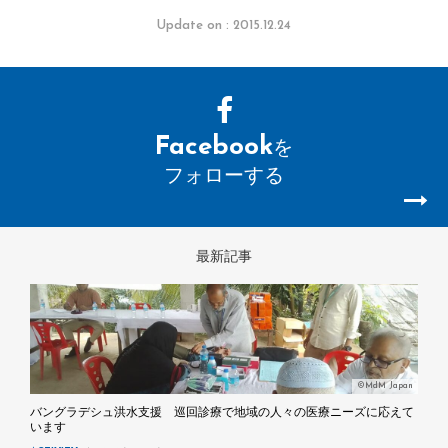
Update on : 2015.12.24
Facebook
を
フォローする
最新記事
©MdM Japan
バングラデシュ洪水支援 巡回診療で地域の人々の医療ニーズに応えて
います