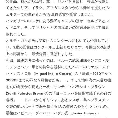
の作品、戦火から逃れ、北ヨーロッパを目指し、母国から旅し
てきたシリア、イラク、アフガニスタンからの難民を捉えた”シ
ェルターでの生存者たち”が最優秀賞を受賞しました。
ハンガリーのロスケにある難民キャンプのほか、セルビアとマ
ケドニア、そしてギリシャとの国境沿いの難民滞留地にて撮影
されました。
オルモ・ガルボ氏は第17回のコンクールにおいても受賞してお
り、2度の受賞はコンクール史上初となります。今回は300点以
上の応募から、最優秀賞に選ばれました。
今回、最終選考に残ったのは、ペルーの武装組織センデロ・ル
ミノソとペルー軍との抗争を題材にしたペルーのミゲル・メイ
ハ・カストロ氏（Miguel Mejia Castro）の「帰還－1980年から
2000年までの罪なき犠牲者たち」 、そして地中海の人道危機
を別の角度から捉えた一枚、サンティ・パラシオ・ブラウン
(Santi Palacios Brown)氏の「ヨーロッパを目指す幾千もの命の
危機」 －トルコからギリシャにあるレスボス島へプラスチッ
ク製の脆いボートで海を越える1人の難民の姿をうつしたもの、
最後はハビエル・グイハロ・バグル氏（Javier Guijarro