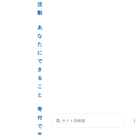
活
動
あ
な
た
に
で
き
る
こ
と
寄
付
で