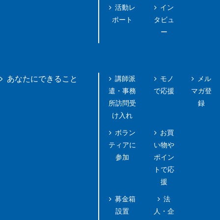
活動レ
イン
ポート
タビュ
ー
講師派
モノ
メル
あなたにできること
遣・事務
で応援
マガ登
所訪問受
録
け入れ
ボラン
お買
ティアに
い物や
参加
ポイン
トで応
援
募金箱
法
設置
人・企