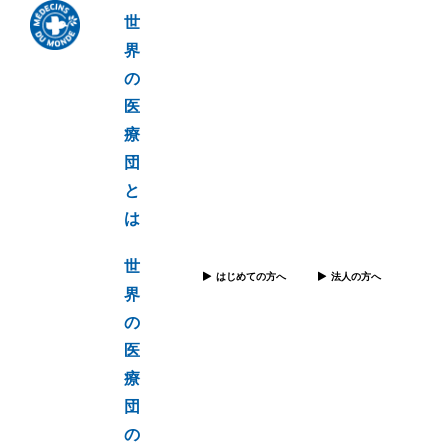
世
界
の
医
療
団
と
は
世
はじめての方へ
法人の方へ
界
の
医
療
団
の