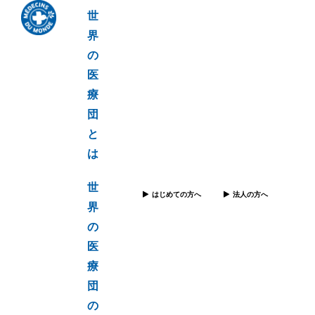
世
界
の
医
療
団
と
は
世
はじめての方へ
法人の方へ
界
の
医
療
団
の