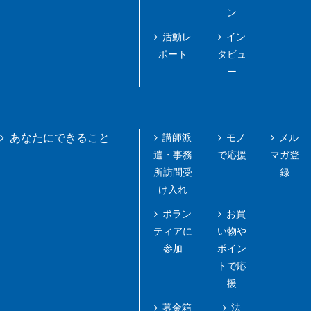
ン
活動レ
イン
ポート
タビュ
ー
講師派
モノ
メル
あなたにできること
遣・事務
で応援
マガ登
所訪問受
録
け入れ
ボラン
お買
ティアに
い物や
参加
ポイン
トで応
援
募金箱
法