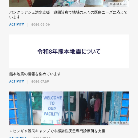
©MdM Japan
バングラデシュ洪水支援 巡回診療で地域の人々の医療ニーズに応えて
います
ACTIVITY
2026.08.06
熊本地震の情報を集めています
ACTIVITY
2026.07.29
©MdM Japan
ロヒンギャ難民キャンプで非感染性疾患専門診療所を支援