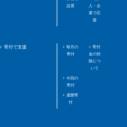
設置
人・企
業で応
援
毎月の
寄付
寄付で支援
寄付
金の控
除につ
いて
今回の
寄付
遺贈寄
付