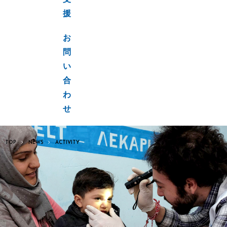
支
援
お
問
い
合
わ
せ
TOP
NEWS
ACTIVITY