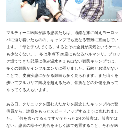
マルティーニ医師が診る患者たちは、過酷な旅に耐えヨーロッ
パに辿り着いたものの、キャンプでも更なる苦難に直面してい
ます。「母と子3人でくる、するとその全員が病気というケース
も少なくない。」 冬は氷点下20度にもなるハルマンリ。ブロッ
ク塀でできた部屋に住み温水さえも出ない難民キャンプでは、
多くの難民がインフルエンザに罹りました。石鹸とお湯がない
ことで、皮膚疾患にかかる難民も多く見られます。また山々を
歩いてブルガリア国境を越えるため、骨折などの外傷を負って
やってくる人もいます。
ある日、クリニックを囲む人だかりを懸念したキャンプ内の警
備員から、診察をもっとスピードアップするように言われまし
た。 「何を言ってるんですか？たった2分の診察は、診察では
ない。患者の様子や具合を正しく診て処置すること、それが医