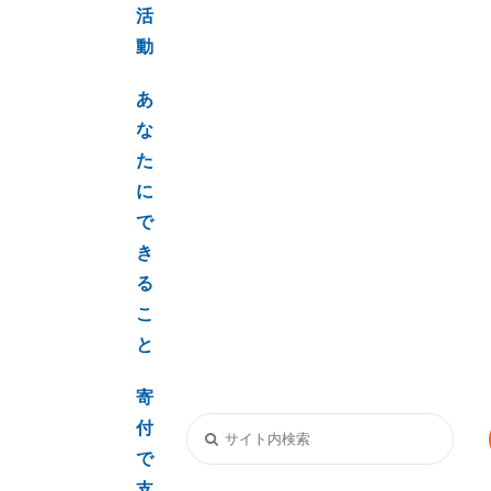
活
動
あ
な
た
に
で
き
る
こ
と
寄
付
で