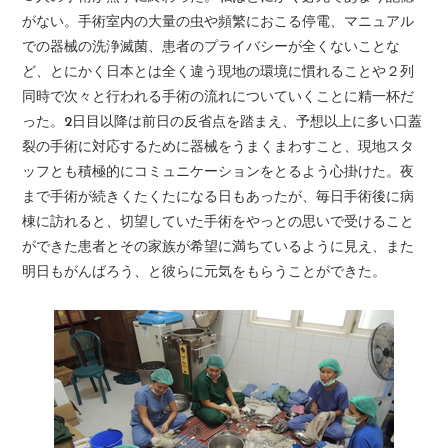
がない。手術室内の大量の虫や頻繁におこる停電、マニュアル
での器械の洗浄滅菌、患者のプライバシーが全くないことな
ど、とにかく日本とは全く違う現地の環境に慣れることや２列
同時で次々と行われる手術の流れについていくことに精一杯だ
った。2日目以降は前日の反省点を踏まえ、予想以上に多い口蓋
裂の手術に対応するために器械をうまくまわすこと、現地スタ
ッフとも積極的にコミュニケーションをとるよう心掛けた。夜
まで手術が続きくたくたになる日もあったが、毎日手術後に病
棟に訪れると、切望していた手術をやっとの思いで受けること
ができた患者とその家族が希望に満ちているように見え、また
明日もがんばろう、と彼らに元気をもらうことができた。