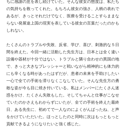
ちに感謝の意を表し続けていた。そんな彼女の態度は、私たち
の気持ちを救ってくれた。もちろん彼女の強さ、人柄の表れで
あるが、きっとそれだけでなく、医療を受けることすらままな
らない発展途上国の現実を表している彼女の言葉だったのかも
しれない。
たくさんのトラブルや失敗、反省、学び、喜び、刺激的な５日
間を終えた。今回一緒に活動した先生方は、日本とは全く違い
設備や器材が十分ではない、トラブルと隣り合わせの異国の地
で、きっと大きなプレッシャーと戦いながら精神的にも体力的
にも辛くなる時があったはずだが、患者の未来を手助けしたい
一心で全ての手術を滞りなくこなしていた。そんな先生方の勇
敢な姿が今も目に焼き付いている。私はメンバーにたくさん迷
惑をかけ、たくさん失敗もした。そしてちゃんと仕事がこなせ
ていたのかさえもわからずにいたが、全ての手術を終えた最終
日、ある先生に、初めてで一人なのによくがんばったね、と声
をかけていただいた。ほっとしたのと同時に次はもっともっと
貢献できるようになりたいと強く感じた。