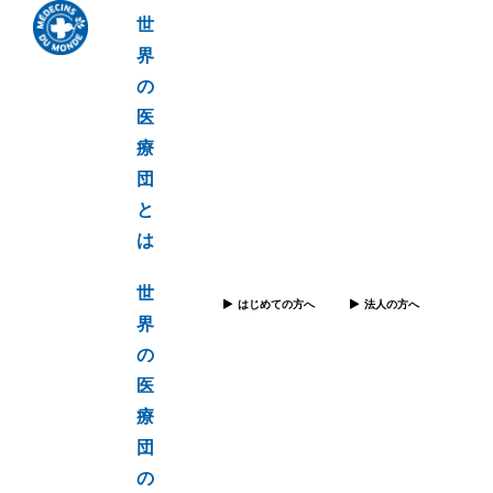
世
界
の
医
療
団
と
は
世
はじめての方へ
法人の方へ
界
の
医
療
団
の