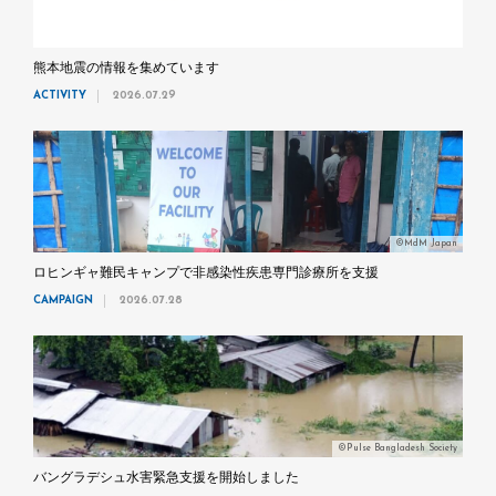
熊本地震の情報を集めています
ACTIVITY
2026.07.29
©MdM Japan
ロヒンギャ難民キャンプで非感染性疾患専門診療所を支援
CAMPAIGN
2026.07.28
©Pulse Bangladesh Society
バングラデシュ水害緊急支援を開始しました