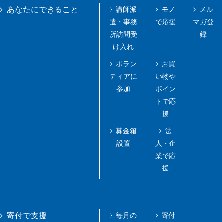
講師派
モノ
メル
あなたにできること
遣・事務
で応援
マガ登
所訪問受
録
け入れ
ボラン
お買
ティアに
い物や
参加
ポイン
トで応
援
募金箱
法
設置
人・企
業で応
援
毎月の
寄付
寄付で支援