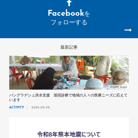
Facebook
を
フォローする
最新記事
©MdM Japan
バングラデシュ洪水支援 巡回診療で地域の人々の医療ニーズに応えて
います
ACTIVITY
2026.08.06