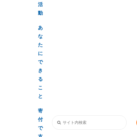
活
動
あ
な
た
に
で
き
る
こ
と
寄
付
で