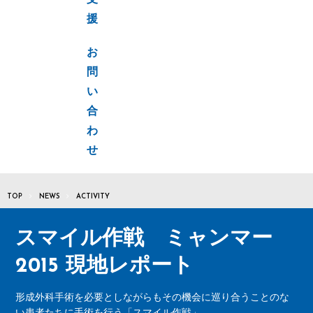
支
援
お
問
い
合
わ
せ
TOP
NEWS
ACTIVITY
スマイル作戦 ミャンマー
2015 現地レポート
形成外科手術を必要としながらもその機会に巡り合うことのな