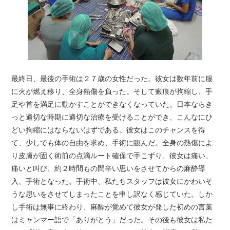
最終日、最後の手術は２７歳の女性だった。彼女は数年前に服
に火が燃え移り、全身熱傷を負った。そして瘢痕が拘縮し、手
足や首を満足に動かすことができなくなっていた。日本ならき
っと適切な時期に適切な治療を受けることができ、こんなにひ
どい拘縮にはならないはずである。彼女はこのチャンスを得
て、少しでも体の自由を求め、手術に臨んだ。全身の熱傷によ
り皮膚が固く術前の点滴ルート確保で手こずり、彼女は痛い、
痛いと叫び、約２時間もの間辛い思いをさせてからの麻酔導
入、手術となった。手術中、私たちスタッフは彼女にかわいそ
うな思いをさせてしまったことを申し訳なく感じていた。しか
し手術は無事に終わり、麻酔が覚めて彼女が発した初めの言葉
はミャンマー語で「ありがとう」だった。その後も彼女は私た