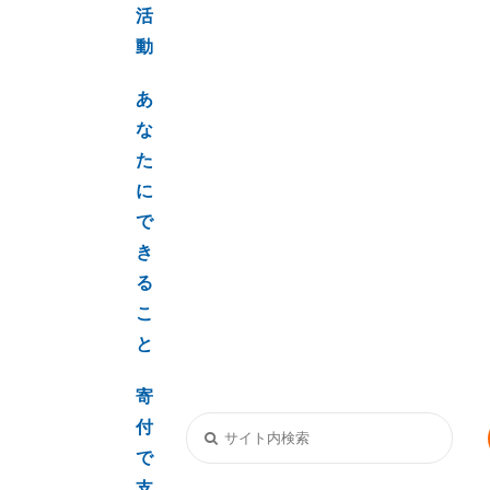
活
動
あ
な
た
に
で
き
る
こ
と
寄
付
で