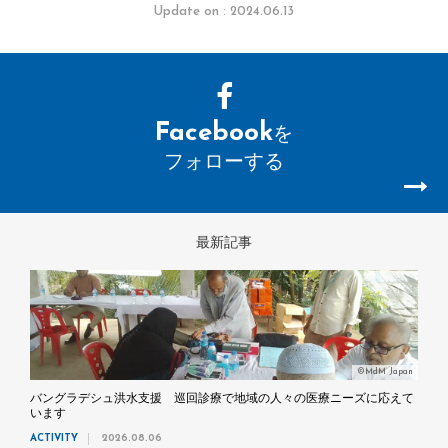
Update on : 2024.06.13
Facebook
を
フォローする
最新記事
©MdM Japan
バングラデシュ洪水支援 巡回診療で地域の人々の医療ニーズに応えて
います
ACTIVITY
2026.08.06