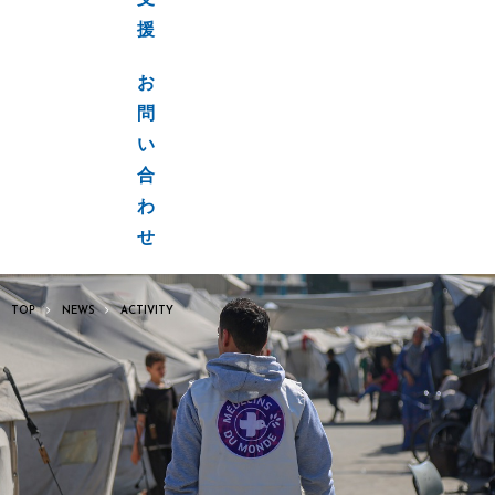
支
援
お
問
い
合
わ
せ
TOP
NEWS
ACTIVITY