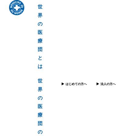
世
界
の
医
療
団
と
は
世
はじめての方へ
法人の方へ
界
の
医
療
団
の