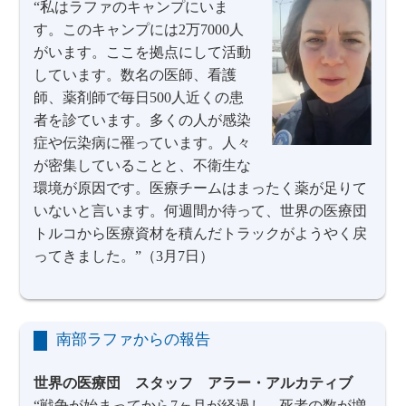
“私はラファのキャンプにいま
す。このキャンプには2万7000人
がいます。ここを拠点にして活動
しています。数名の医師、看護
師、薬剤師で毎日500人近くの患
者を診ています。多くの人が感染
症や伝染病に罹っています。人々
が密集していることと、不衛生な
環境が原因です。医療チームはまったく薬が足りて
いないと言います。何週間か待って、世界の医療団
トルコから医療資材を積んだトラックがようやく戻
ってきました。”（3月7日）
南部ラファからの報告
世界の医療団 スタッフ アラー・アルカティブ
“戦争が始まってから7ヶ月が経過し、死者の数が増