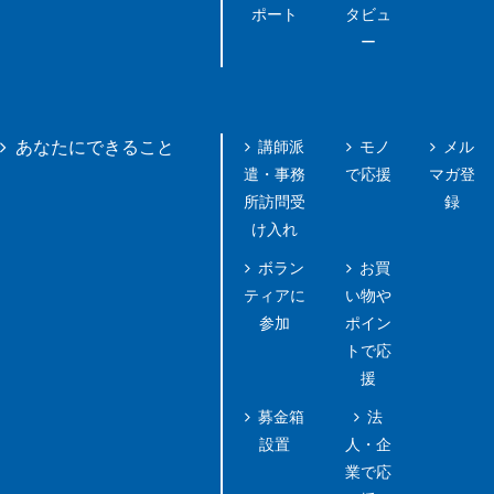
ポート
タビュ
ー
講師派
モノ
メル
あなたにできること
遣・事務
で応援
マガ登
所訪問受
録
け入れ
ボラン
お買
ティアに
い物や
参加
ポイン
トで応
援
募金箱
法
設置
人・企
業で応