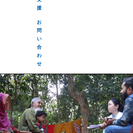
支
援
お
問
い
合
わ
せ
TOP
NEWS
ACTIVITY