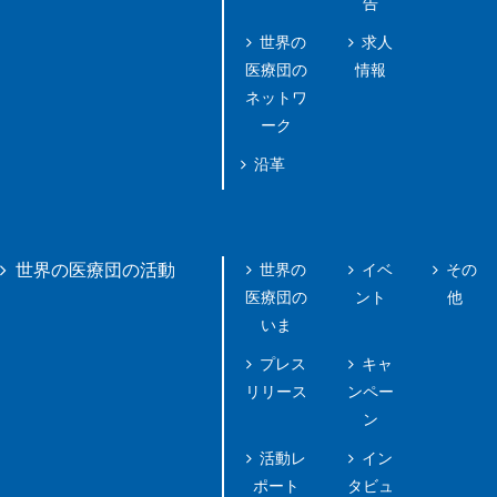
告
世界の
求人
医療団の
情報
ネットワ
ーク
沿革
世界の
イベ
その
世界の医療団の活動
医療団の
ント
他
いま
プレス
キャ
リリース
ンペー
ン
活動レ
イン
ポート
タビュ