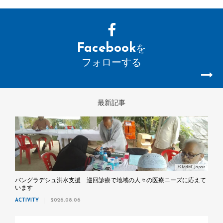
Facebook
を
フォローする
最新記事
©MdM Japan
バングラデシュ洪水支援 巡回診療で地域の人々の医療ニーズに応えて
います
ACTIVITY
2026.08.06