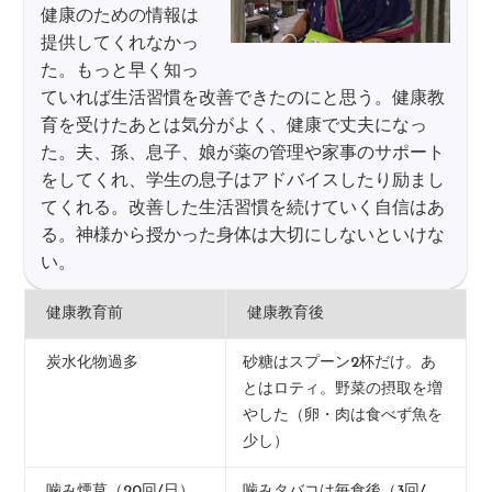
健康のための情報は
提供してくれなかっ
た。もっと早く知っ
ていれば生活習慣を改善できたのにと思う。健康教
育を受けたあとは気分がよく、健康で丈夫になっ
た。夫、孫、息子、娘が薬の管理や家事のサポート
をしてくれ、学生の息子はアドバイスしたり励まし
てくれる。改善した生活習慣を続けていく自信はあ
る。神様から授かった身体は大切にしないといけな
い。
健康教育前
健康教育後
炭水化物過多
砂糖はスプーン2杯だけ。あ
とはロティ。野菜の摂取を増
やした（卵・肉は食べず魚を
少し）
噛み煙草（20回/日）
噛みタバコは毎食後（3回/