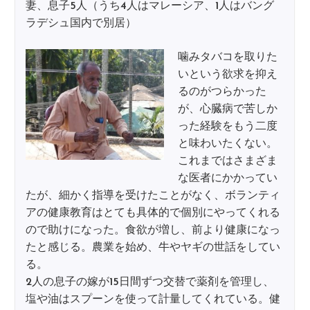
妻、息子5人（うち4人はマレーシア、1人はバング
ラデシュ国内で別居）
噛みタバコを取りた
いという欲求を抑え
るのがつらかった
が、心臓病で苦しか
った経験をもう二度
と味わいたくない。
これまではさまざま
な医者にかかってい
たが、細かく指導を受けたことがなく、ボランティ
アの健康教育はとても具体的で個別にやってくれる
ので助けになった。食欲が増し、前より健康になっ
たと感じる。農業を始め、牛やヤギの世話をしてい
る。
2人の息子の嫁が15日間ずつ交替で薬剤を管理し、
塩や油はスプーンを使って計量してくれている。健