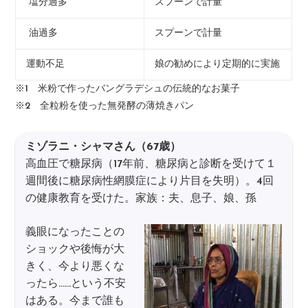
塩分過多
スプーンで計量
油過多
スプーンで計量
運動不足
娘の勧めにより定期的に実施
※1 米粉で作ったバングラデシュの伝統的なお菓子
※2 全粒粉を使った無発酵の薄焼きパン
ミゾラニ・シャマさん（67歳）
高血圧で糖尿病（17年前、糖尿病と診断を受けて１
週間後に糖尿病性網膜症により片目を失明）。4回
の健康教育を受けた。家族：夫、息子、娘、孫
義眼になったことの
ショックや後悔が大
きく、今より悪くな
ったら……という不安
はある。今まで誰も