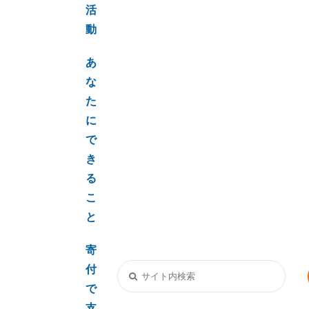
活
動
あ
な
た
に
で
き
る
こ
と
寄
付
で