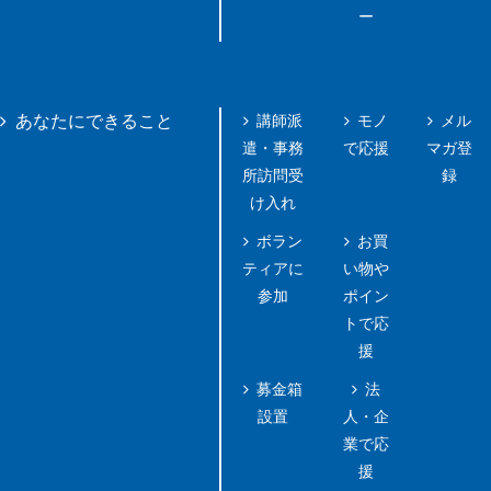
ー
講師派
モノ
メル
あなたにできること
遣・事務
で応援
マガ登
所訪問受
録
け入れ
ボラン
お買
ティアに
い物や
参加
ポイン
トで応
援
募金箱
法
設置
人・企
業で応
援