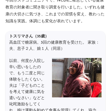
今回ホストコミュニティで、NCDsに罹患している健康
教育の対象者に聞き取り調査を行いました。いずれも健
康の大切さに気づき、これまでの習慣を変え、教わった
知識を実践。体調にも変化が表れています。
トスリマさん（35歳）
高血圧で糖尿病。3回の健康教育を受けた。 家族：
夫、息子２人、娘１人（同居）
以前、何度か入院し
辛い思いをしたの
で、もう二度と同じ
体験をしたくない。
夫は「子どものこと
を考えて健康に気を
遣いなさい」などと
叱咤激励をしてく
れ、娘は運動を勧めて食事を管理してくれ、協力