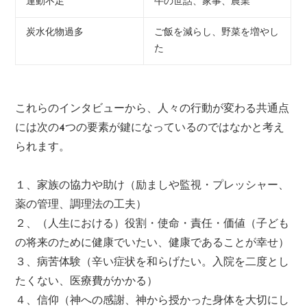
運動不足
牛の世話、家事、農業
炭水化物過多
ご飯を減らし、野菜を増やし
た
これらのインタビューから、人々の行動が変わる共通点
には次の4つの要素が鍵になっているのではなかと考え
られます。
１、家族の協力や助け（励ましや監視・プレッシャー、
薬の管理、調理法の工夫）
２、（人生における）役割・使命・責任・価値（子ども
の将来のために健康でいたい、健康であることが幸せ）
３、病苦体験（辛い症状を和らげたい。入院を二度とし
たくない、医療費がかかる）
４、信仰（神への感謝、神から授かった身体を大切にし