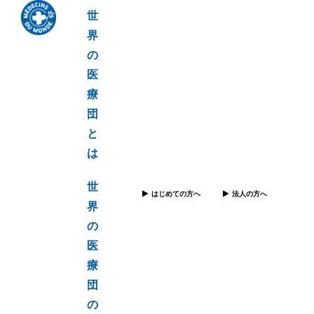
世
界
の
医
療
団
と
は
世
はじめての方へ
法人の方へ
界
の
医
療
団
の