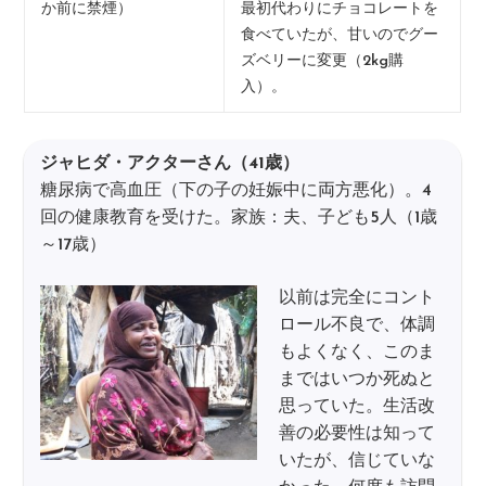
か前に禁煙）
最初代わりにチョコレートを
食べていたが、甘いのでグー
ズベリーに変更（2kg購
入）。
ジャヒダ・アクターさん（41歳）
糖尿病で高血圧（下の子の妊娠中に両方悪化）。4
回の健康教育を受けた。家族：夫、子ども5人（1歳
～17歳）
以前は完全にコント
ロール不良で、体調
もよくなく、このま
まではいつか死ぬと
思っていた。生活改
善の必要性は知って
いたが、信じていな