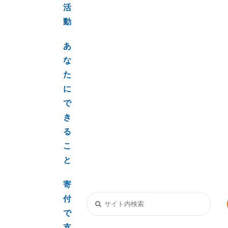
活
動
あ
な
た
に
で
き
る
こ
と
寄
付
で