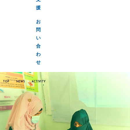
支
援
お
問
い
合
わ
せ
TOP
NEWS
ACTIVITY