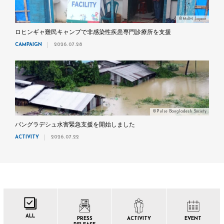
©MdM Japan
ロヒンギャ難民キャンプで非感染性疾患専門診療所を支援
CAMPAIGN
2026.07.28
©Pulse Bangladesh Society
バングラデシュ水害緊急支援を開始しました
ACTIVITY
2026.07.22
ALL
PRESS
ACTIVITY
EVENT