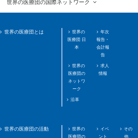
世界の医療団の国際ネットワーク
世界の
年次
世界の医療団とは
医療団 日
報告・
本
会計報
告
世界の
求人
医療団の
情報
ネットワ
ーク
沿革
世界の
イベ
その
世界の医療団の活動
医療団の
ント
他