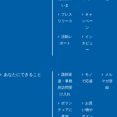
いま
プレス
キャ
リリース
ンペー
ン
活動レ
イン
ポート
タビュ
ー
講師派
モノ
メル
あなたにできること
遣・事務
で応援
マガ登
所訪問受
録
け入れ
ボラン
お買
ティアに
い物や
参加
ポイン