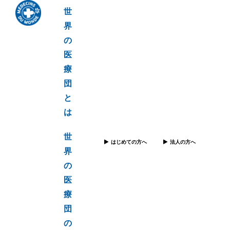
世
界
の
医
療
団
と
は
世
はじめての方へ
法人の方へ
界
の
医
療
団
の