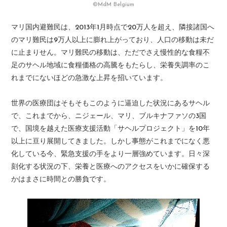
©MdM Belgium
マリ国内避難民は、2013年1月時点で20万人を超え、隣接諸国へ
のマリ難民は9万人以上に膨れ上がっており、人口の移動は未だ
に止まりせん。マリ難民の移動は、ただでさえ慢性的な食糧不
足のサヘル地域に食糧価格の高騰をもたらし、栄養失調率のこ
れまでにないほどの急激な上昇を招いています。
世界の医療団はそもそもこのように逼迫した状況にあるサヘル
で、これまでから、ニジェール、マリ、ブルキナファソの3国
で、国境を越えた医療支援活動「サヘルプロジェクト」を10年
以上に亘り展開してきました。しかし事態がこれまでになく悪
化している今、緊急支援の手をより一層強めています。日々深
刻化する状況の下、栄養と医療へのアクセスをいかに確保する
かはまさに時間との勝負です。