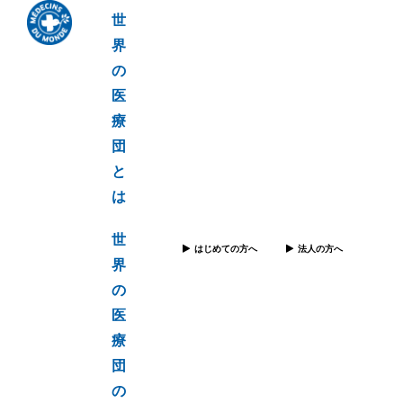
世
界
の
医
療
団
と
は
世
はじめての方へ
法人の方へ
界
の
医
療
団
の