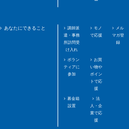
ー
講師派
モノ
メル
あなたにできること
遣・事務
で応援
マガ登
所訪問受
録
け入れ
ボラン
お買
ティアに
い物や
参加
ポイン
トで応
援
募金箱
法
設置
人・企
業で応
援