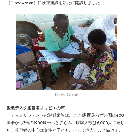
（Tinzawaten）に診療施設を新たに開設しました。
©MdM Belgium
緊急デスク担当者オリビエの声
「ティンザワテンへの避難家族は、ここ1週間足らずの間に400
世帯から3倍の1200世帯へと膨らみ、収容人数は6,000人に達し
た。収容者の中心は女性と子ども、そして老人。歩き続けて、