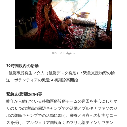
©MdM Belgium
72時間以内の活動
1.緊急事態発生 2.介入（緊急デスク発足）3.緊急支援物資の輸
送、ボランティアの派遣 4.初期診察開始
緊急支援活動の内容
昨年から続けている移動医療診療チームの巡回を中心にしたマ
リの６つの地域の周辺キャンプでの活動とブルキナファソのジ
ボの難民キャンプでの活動に加え、栄養と医療への切実なニー
ズを受け、アルジェリア国境近くのマリ北部ティンザワテン