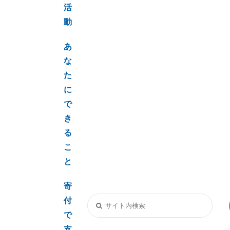
活
動
あ
な
た
に
で
き
る
こ
と
寄
付
で