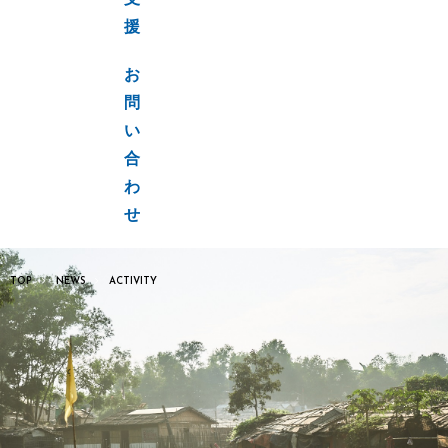
支
援
お
問
い
合
わ
せ
TOP
NEWS
ACTIVITY