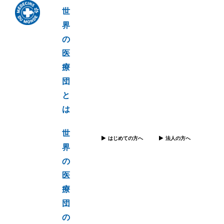
世
界
の
医
療
団
と
は
世
はじめての方へ
法人の方へ
界
の
医
療
団
の