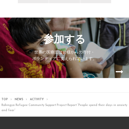
参加する
世界の医療団は皆様からの寄付・
ボランティアに支えられています。
TOP
NEWS
ACTIVITY
Rohingya Refugee Community Support Project Report ”People spend their days in anxiety
and fear”