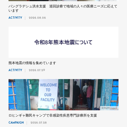
バングラデシュ洪水支援 巡回診療で地域の人々の医療ニーズに応えて
います
ACTIVITY
2026.08.06
熊本地震の情報を集めています
ACTIVITY
2026.07.29
©MdM Japan
ロヒンギャ難民キャンプで非感染性疾患専門診療所を支援
CAMPAIGN
2026.07.28