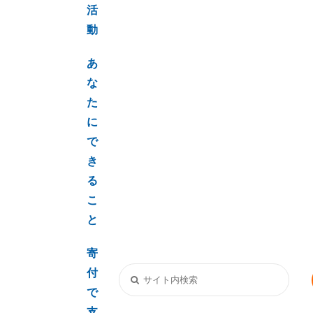
活
動
あ
な
た
に
で
き
る
こ
と
寄
付
で