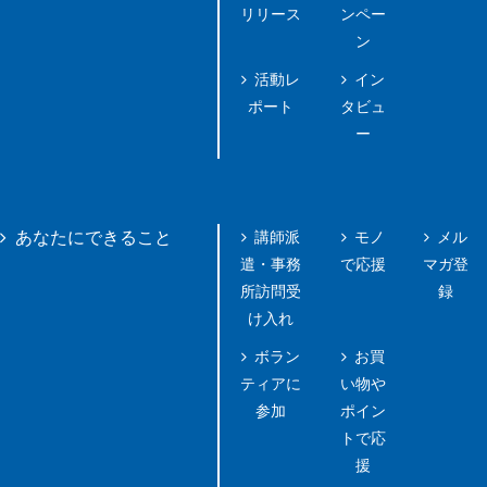
リリース
ンペー
ン
活動レ
イン
ポート
タビュ
ー
講師派
モノ
メル
あなたにできること
遣・事務
で応援
マガ登
所訪問受
録
け入れ
ボラン
お買
ティアに
い物や
参加
ポイン
トで応
援