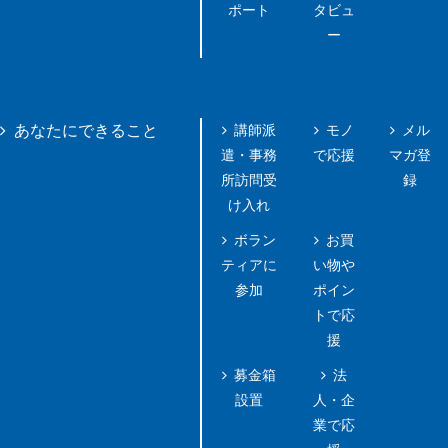
ポート
タビュ
ー
講師派
モノ
メル
あなたにできること
遣・事務
で応援
マガ登
所訪問受
録
け入れ
ボラン
お買
ティアに
い物や
参加
ポイン
トで応
援
募金箱
法
設置
人・企
業で応