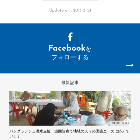
Update on : 2013.01.21
Facebook
を
フォローする
最新記事
©MdM Japan
バングラデシュ洪水支援 巡回診療で地域の人々の医療ニーズに応えて
います