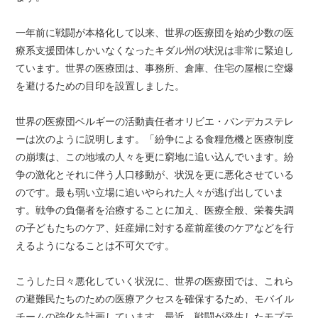
一年前に戦闘が本格化して以来、世界の医療団を始め少数の医
療系支援団体しかいなくなったキダル州の状況は非常に緊迫し
ています。世界の医療団は、事務所、倉庫、住宅の屋根に空爆
を避けるための目印を設置しました。
世界の医療団ベルギーの活動責任者オリビエ・バンデカステレ
ーは次のように説明します。「紛争による食糧危機と医療制度
の崩壊は、この地域の人々を更に窮地に追い込んでいます。紛
争の激化とそれに伴う人口移動が、状況を更に悪化させている
のです。最も弱い立場に追いやられた人々が逃げ出していま
す。戦争の負傷者を治療することに加え、医療全般、栄養失調
の子どもたちのケア、妊産婦に対する産前産後のケアなどを行
えるようになることは不可欠です。
こうした日々悪化していく状況に、世界の医療団では、これら
の避難民たちのための医療アクセスを確保するため、モバイル
チームの強化を計画しています。最近、戦闘が発生したモプテ