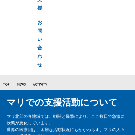
支
援
お
問
い
合
わ
せ
TOP
NEWS
ACTIVITY
マリでの支援活動について
マリ北部の各地域では、戦闘と爆撃により、ここ数日で急激に
状態が悪化しています。
世界の医療団は、困難な活動状況にもかかわらず、マリの人々