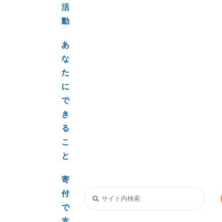
活
動
あ
な
た
に
で
き
る
こ
と
寄
付
で