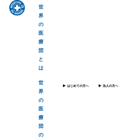
世
界
の
医
療
団
と
は
世
はじめての方へ
法人の方へ
界
の
医
療
団
の