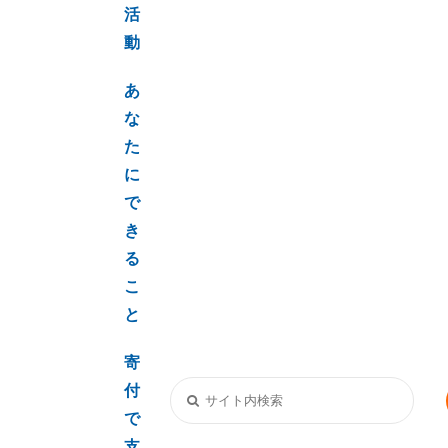
活
動
あ
な
た
に
で
き
る
こ
と
寄
付
で