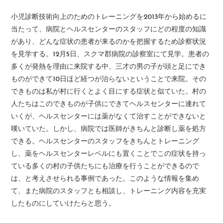
小児診断技術向上のためのトレーニングを2013年から始めるに
当たって、病院とヘルスセンターのスタッフにどの程度の知識
があり、どんな症状の患者が来るのかを把握するため診察状況
を見学する。12月5日、スクマ郡病院の診察室にて見学。患者の
多くが発熱を理由に来院する中、三才の男の子が頭と足にでき
ものができて10日ほど経つが治らないということで来院。その
できものは私が村に行くとよく目にする症状と似ていた。村の
人たちはこのできものが子供にできてヘルスセンターに連れて
いくが、ヘルスセンターには薬がなくて治すことができないと
嘆いていた。しかし、病院では医師がきちんと診断し薬を処方
できる。ヘルスセンターのスタッフをきちんとトレーニング
し、薬をヘルスセンターレベルにも置くことでこの症状を持っ
ている多くの村の子供たちにも治療を行うことができるので
は、と考えさせられる事例であった。このような情報を集め
て、また病院のスタッフとも相談し、トレーニング内容を充実
したものにしていけたらと思う。