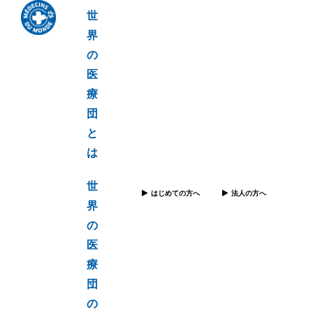
世
界
の
医
療
団
と
は
世
はじめての方へ
法人の方へ
界
の
医
療
団
の