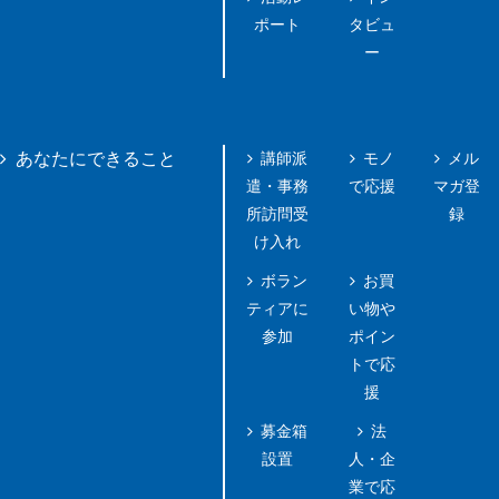
ポート
タビュ
ー
講師派
モノ
メル
あなたにできること
遣・事務
で応援
マガ登
所訪問受
録
け入れ
ボラン
お買
ティアに
い物や
参加
ポイン
トで応
援
募金箱
法
設置
人・企
業で応