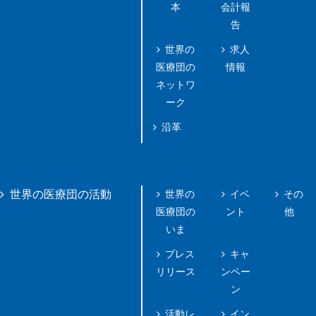
本
会計報
告
世界の
求人
医療団の
情報
ネットワ
ーク
沿革
世界の
イベ
その
世界の医療団の活動
医療団の
ント
他
いま
プレス
キャ
リリース
ンペー
ン
活動レ
イン