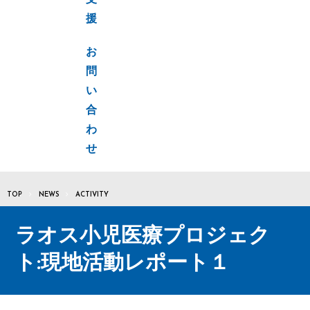
支
援
お
問
い
合
わ
せ
TOP
NEWS
ACTIVITY
ラオス小児医療プロジェク
ト:現地活動レポート１