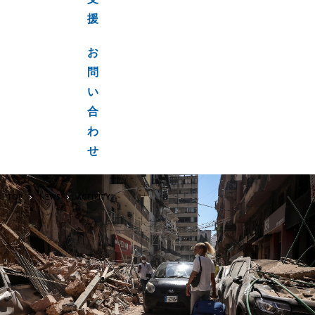
支
援
お
問
い
合
わ
せ
TOP
NEWS
ACTIVITY