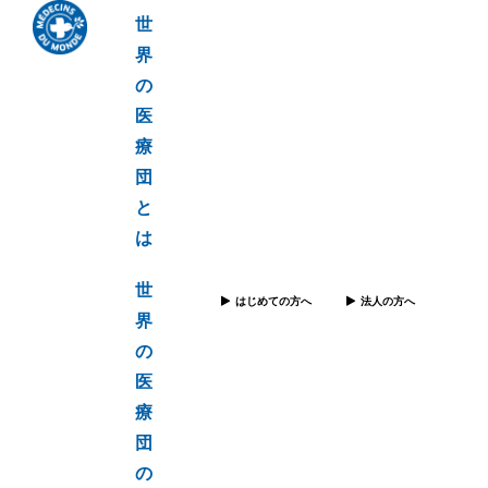
世
界
の
医
療
団
と
は
世
はじめての方へ
法人の方へ
界
の
医
療
団
の