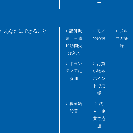
ー
講師派
モノ
メル
あなたにできること
遣・事務
で応援
マガ登
所訪問受
録
け入れ
ボラン
お買
ティアに
い物や
参加
ポイン
トで応
援
募金箱
法
設置
人・企
業で応
援