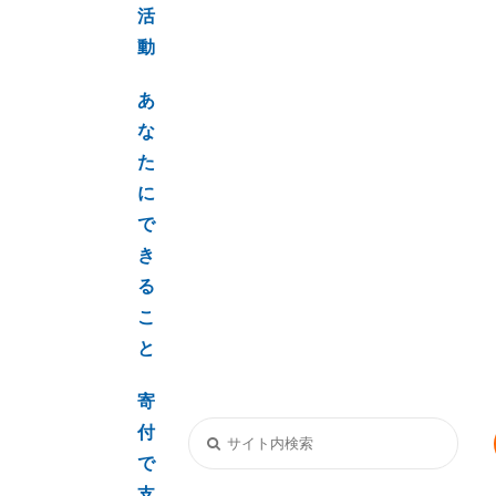
活
動
あ
な
た
に
で
き
る
こ
と
寄
付
で