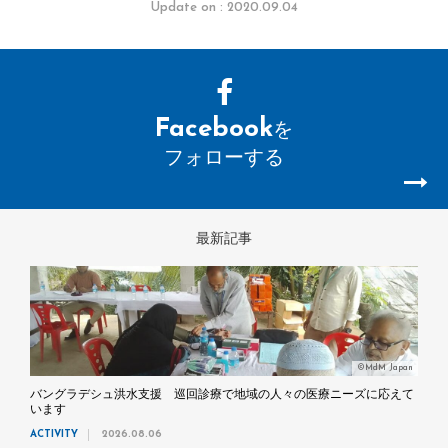
Update on : 2020.09.04
Facebook
を
フォローする
最新記事
©MdM Japan
バングラデシュ洪水支援 巡回診療で地域の人々の医療ニーズに応えて
います
ACTIVITY
2026.08.06