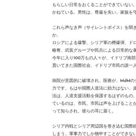
もらしい日常をおくることができていない
かねている。男性は、尊厳を失い、家族を
これら声なき声（サイレントボイス）を聞
か。
ロシアによる爆撃、シリア軍の樽爆弾、ド
略奪、武装グループや民兵による日常的な
今年に入り100万もの人々が、イドリブ南
貫いてきた国際社会、イドリブ市民の誰一
病院が意図的に破壊され、医療が、MdM
力です。もはや国際人道法に効力はない、
法は、人道支援活動を保護するはずのもの
ているのは、市民。市民は声を上げること
って知らされ、彼らの耳に届く。
シリア内戦とシリア周辺国を巻き込む国際
しまう、軍事力でしか物申すことができな