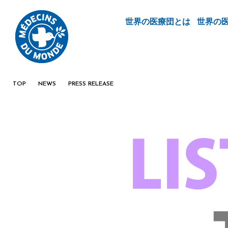
世界の医療団とは
世界の
TOP
NEWS
PRESS RELEASE
シリアから ― 声なき声を聞いて