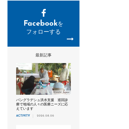
Facebook
を
フォローする
最新記事
©MdM Japan
バングラデシュ洪水支援 巡回診
療で地域の人々の医療ニーズに応
えています
ACTIVITY
2026.08.06