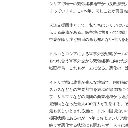
シリアで唯一の緊張緩和地帯かつ反政府勢
まっています。この9年、同じことが何度
人道支援団体として、私たちはシリアにい
伝える義務がある。紛争地に留まって治療
空爆が降り注ぐ明日の命も知れない生活を
トルコとロシアによる軍事外交戦略ゲーム
もつれ合う軍事外交から緊張緩和に向けた
戦闘行為、これもゲームになる。悪化の一
イドリブ県は農業が盛んな地域で、内戦前の
スカスなどとの主要都市を結ぶ幹線道路に
ブ、サルマダなどの周囲の商業地域から経済
避難民となった最大400万人が生活する。
最も貧しいとされる層は、トルコ国境沿い
極限状態にあるのが、9年におよぶシリア
絶えず悪化する状況にも関わらず、人々は