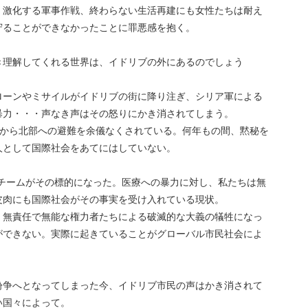
。激化する軍事作戦、終わらない生活再建にも女性たちは耐え
守ることができなかったことに罪悪感を抱く。
き理解してくれる世界は、イドリブの外にあるのでしょう
ローンやミサイルがイドリブの街に降り注ぎ、シリア軍による
暴力・・・声なき声はその怒りにかき消されてしまう。
部から北部への避難を余儀なくされている。何年もの間、黙秘を
人として国際社会をあてにはしていない。
のチームがその標的になった。医療への暴力に対し、私たちは無
皮肉にも国際社会がその事実を受け入れている現状。
。無責任で無能な権力者たちによる破滅的な大義の犠牲になっ
ができない。実際に起きていることがグローバル市民社会によ
紛争へとなってしまった今、イドリブ市民の声はかき消されて
い国々によって。