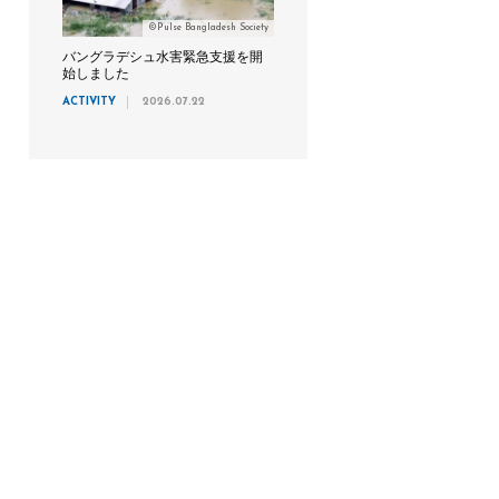
©Pulse Bangladesh Society
バングラデシュ水害緊急支援を開
始しました
ACTIVITY
2026.07.22