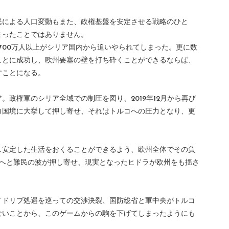
民による人口変動もまた、政権基盤を安定させる戦略のひと
まったことではありません。
700万人以上がシリア国内から追いやられてしまった。更に数
ことに成功し、欧州要塞の壁を打ち砕くことができるならば、
すことになる。
。政権軍のシリア全域での制圧を図り、2019年12月から再び
コ国境に大挙して押し寄せ、それはトルコへの圧力となり、更
し安定した生活をおくることができるよう、欧州全体でその負
州へと難民の波が押し寄せ、現実となったヒドラが欧州をも揺さ
イドリブ処遇を巡っての交渉決裂、国防総省と軍中央がトルコ
ないことから、このゲームからの駒を下げてしまったようにも