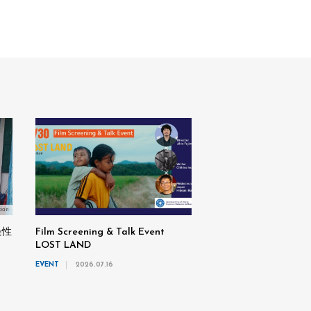
pan
染性
Film Screening & Talk Event
LOST LAND
EVENT
2026.07.16