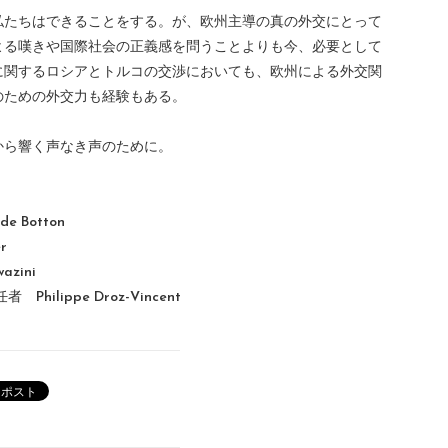
私たちはできることをする。が、欧州主導の真の外交にとって
よる嘆きや国際社会の正義感を問うことよりも今、必要として
に関するロシアとトルコの交渉においても、欧州による外交関
のための外交力も経験もある。
から響く声なき声のために。
 Botton
r
zini
lippe Droz-Vincent