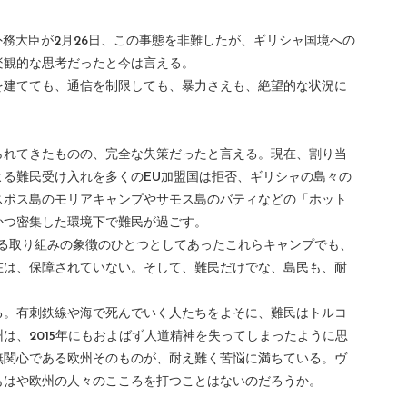
外務大臣が2月26日、この事態を非難したが、ギリシャ国境への
楽観的な思考だったと今は言える。
を建てても、通信を制限しても、暴力さえも、絶望的な状況に
。
られてきたものの、完全な失策だったと言える。現在、割り当
よる難民受け入れを多くのEU加盟国は拒否、ギリシャの島々の
スボス島のモリアキャンプやサモス島のバティなどの「ホット
かつ密集した環境下で難民が過ごす。
対する取り組みの象徴のひとつとしてあったこれらキャンプでも、
在は、保障されていない。そして、難民だけでな、島民も、耐
る。有刺鉄線や海で死んでいく人たちをよそに、難民はトルコ
は、2015年にもおよばず人道精神を失ってしまったように思
無関心である欧州そのものが、耐え難く苦悩に満ちている。ヴ
もはや欧州の人々のこころを打つことはないのだろうか。