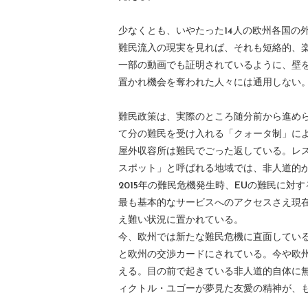
少なくとも、いやたった14人の欧州各国の
難民流入の現実を見れば、それも短絡的、
一部の動画でも証明されているように、壁
置かれ機会を奪われた人々には通用しない
難民政策は、実際のところ随分前から進め
て分の難民を受け入れる「クォータ制」に
屋外収容所は難民でごった返している。レ
スポット」と呼ばれる地域では、非人道的
2015年の難民危機発生時、EUの難民に
最も基本的なサービスへのアクセスさえ現
え難い状況に置かれている。
今、欧州では新たな難民危機に直面してい
と欧州の交渉カードにされている。今や欧州
える。目の前で起きている非人道的自体に
ィクトル・ユゴーが夢見た友愛の精神が、