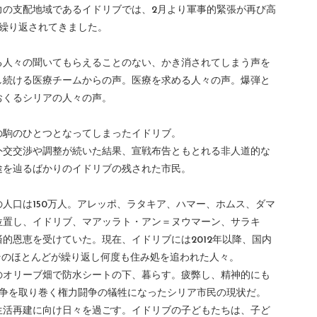
力の支配地域であるイドリブでは、2月より軍事的緊張が再び高
も繰り返されてきました。
る人々の聞いてもらえることのない、かき消されてしまう声を
し続ける医療チームからの声。医療を求める人々の声。爆弾と
おくるシリアの人々の声。
の駒のひとつとなってしまったイドリブ。
外交交渉や調整が続いた結果、宣戦布告ともとれる非人道的な
途を辿るばかりのイドリブの残された市民。
人口は150万人。アレッポ、ラタキア、ハマー、ホムス、ダマ
位置し、イドリブ、マアッラト・アン＝ヌウマーン、サラキ
的恩恵を受けていた。現在、イドリブには2012年以降、国内
そのほとんどが繰り返し何度も住み処を追われた人々。
のオリーブ畑で防水シートの下、暮らす。疲弊し、精神的にも
紛争を取り巻く権力闘争の犠牲になったシリア市民の現状だ。
生活再建に向け日々を過ごす。イドリブの子どもたちは、子ど