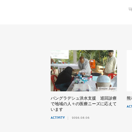
U
©MdM Japan
バングラデシュ洪水支援 巡回診療
熊
で地域の人々の医療ニーズに応えて
AC
います
ACTIVITY
2026.08.06