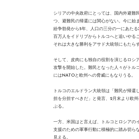
シリアの中央政府にとっては、国内外避難
つ、避難民の帰還には関心がない。今に始
紛争勃発から5年、人口の三分の一にあたる
百万人をイドリブからトルコへと追いやる
それは大きな勝利をアサド大統領にもたら
そして、皮肉にも独自の役割を演じるロシア
攻撃を開始した。難民となった人々がトル
にはNATOと欧州への脅威にもなりうる。
トルコのエルドラン大統領は「難民が帰還
担を分担すべきだ」と発言、2月末より欧
ぶる。
一方、米国はと言えば、トルコとロシアの
支援のための軍事行動に積極的に踏み切ら
見える。