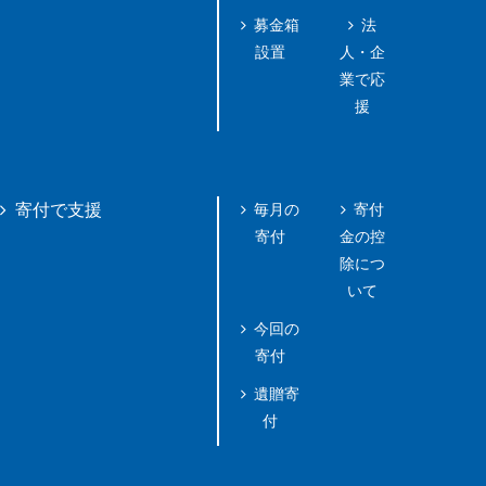
募金箱
法
設置
人・企
業で応
援
毎月の
寄付
寄付で支援
寄付
金の控
除につ
いて
今回の
寄付
遺贈寄
付