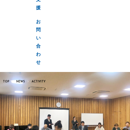
支
援
お
問
い
合
わ
せ
TOP
NEWS
ACTIVITY