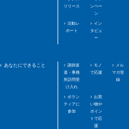
リリース
ンペー
ン
活動レ
イン
ポート
タビュ
ー
講師派
モノ
メル
あなたにできること
遣・事務
で応援
マガ登
所訪問受
録
け入れ
ボラン
お買
ティアに
い物や
参加
ポイン
トで応
援