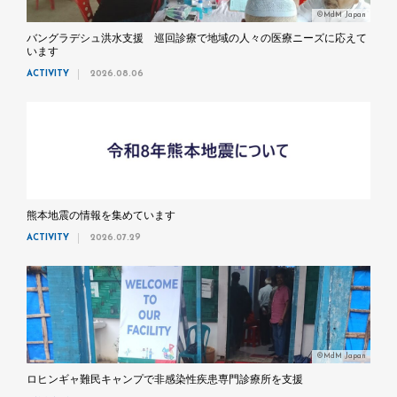
©MdM Japan
バングラデシュ洪水支援 巡回診療で地域の人々の医療ニーズに応えて
います
ACTIVITY
2026.08.06
熊本地震の情報を集めています
ACTIVITY
2026.07.29
©MdM Japan
ロヒンギャ難民キャンプで非感染性疾患専門診療所を支援