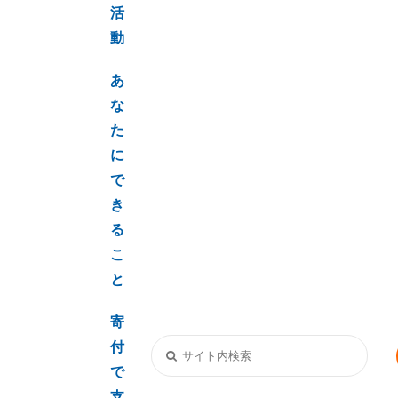
活
動
あ
な
た
に
で
き
る
こ
と
寄
付
で