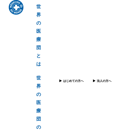
世
界
の
医
療
団
と
は
世
はじめての方へ
法人の方へ
界
の
医
療
団
の