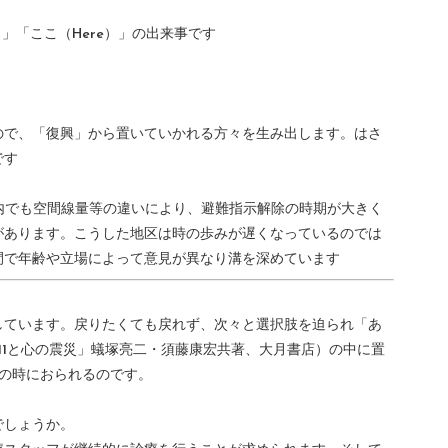
）」「ここ（Here）」の出来事です
るので、「復興」から置いていかれる方々を生み出します。はさ
です
県内でも空間線量等の違いにより、避難指示解除の時期が大きく
があります。こうした地区は時の歩みが遅くなっているのでは
間で年齢や立場によって意見が異なり溝を深めています
しています。戻りたくても戻れず、次々と選択肢を迫られ「あ
11と心の震災」蟻塚亮二・須藤康宏共著、大月書店）の中に置
この時におられるのです。
でしょうか。