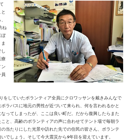
て
こと
ら、
訪ね
ほぼ
くま
でし
医療
メン
一員
掘りをしていたボランティア全員にクロワッサンを戴きみんなで
はボラバスに地元の男性が近づいて来られ、何を言われるかと
になってしまったが、ここは良い町だ。だから復興したらまた
たこと、高齢のボランティアの声に合わせてテント場で毎朝ラ
目の当たりにした光景や訪れた先での住民の皆さん、ボランテ
無いでしょう。そして今大震災から9年目を迎えています。