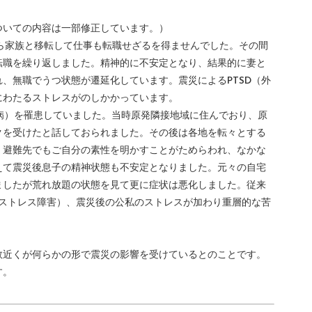
ついての内容は一部修正しています。）
ら家族と移転して仕事も転職せざるを得ませんでした。その間
転職を繰り返しました。精神的に不安定となり、結果的に妻と
、無職でうつ状態が遷延化しています。震災によるPTSD（外
にわたるストレスがのしかかっています。
病）を罹患していました。当時原発隣接地域に住んでおり、原
クを受けたと話しておられました。その後は各地を転々とする
、避難先でもご自分の素性を明かすことがためらわれ、なかな
えて震災後息子の精神状態も不安定となりました。元々の自宅
ましたが荒れ放題の状態を見て更に症状は悪化しました。従来
後ストレス障害）、震災後の公私のストレスが加わり重層的な苦
数近くが何らかの形で震災の影響を受けているとのことです。
す。