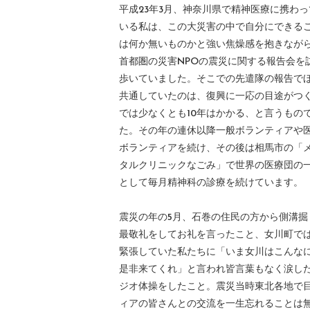
平成23年3月、神奈川県で精神医療に携わっ
いる私は、この大災害の中で自分にできる
は何か無いものかと強い焦燥感を抱きなが
首都圏の災害NPOの震災に関する報告会を
歩いていました。そこでの先遣隊の報告で
共通していたのは、復興に一応の目途がつ
では少なくとも10年はかかる、と言うもの
た。その年の連休以降一般ボランティアや
ボランティアを続け、その後は相馬市の「
タルクリニックなごみ」で世界の医療団の
として毎月精神科の診療を続けています。
震災の年の5月、石巻の住民の方から側溝
最敬礼をしてお礼を言ったこと、女川町で
緊張していた私たちに「いま女川はこんな
是非来てくれ」と言われ皆言葉もなく涙し
ジオ体操をしたこと。震災当時東北各地で
ィアの皆さんとの交流を一生忘れることは