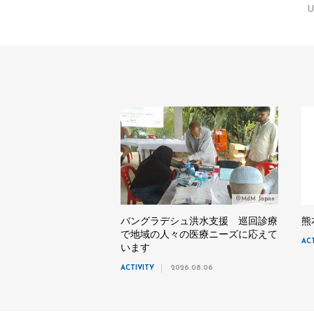
U
©MdM Japan
バングラデシュ洪水支援 巡回診療
熊
で地域の人々の医療ニーズに応えて
AC
います
ACTIVITY
2026.08.06