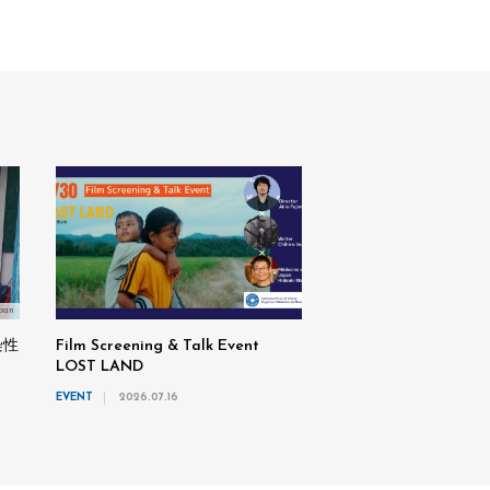
pan
染性
Film Screening & Talk Event
LOST LAND
EVENT
2026.07.16