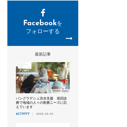
Facebook
を
フォローする
最新記事
©MdM Japan
バングラデシュ洪水支援 巡回診
療で地域の人々の医療ニーズに応
えています
ACTIVITY
2026.08.06