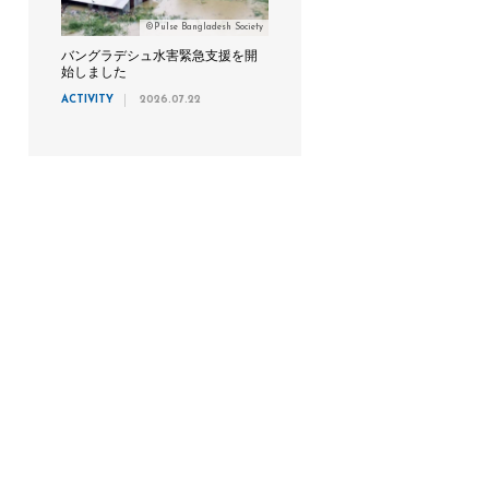
©Pulse Bangladesh Society
バングラデシュ水害緊急支援を開
始しました
ACTIVITY
2026.07.22