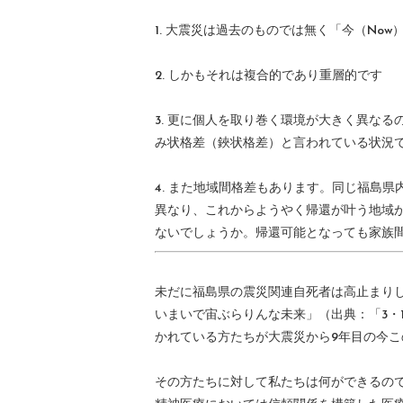
1. 大震災は過去のものでは無く「今（Now
2. しかもそれは複合的であり重層的です
3. 更に個人を取り巻く環境が大きく異な
み状格差（鋏状格差）と言われている状況
4. また地域間格差もあります。同じ福島
異なり、これからようやく帰還が叶う地域
ないでしょうか。帰還可能となっても家族
未だに福島県の震災関連自死者は高止まり
いまいで宙ぶらりんな未来」（出典：「3・
かれている方たちが大震災から9年目の今
その方たちに対して私たちは何ができるの