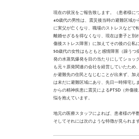
現在の状況をご報告致します。（患者様に
40歳代の男性は、震災後当時の避難区域か
に実父が亡くなり、職場のストレスなどで
離婚せざるを得なくなり、現在は妻子と別れ
傷後ストレス障害）に加えてその後の公私
50歳代の女性はもともと感情障害（躁うつ
発の水蒸気爆発を目の当たりにしてショッ
も元々原発関連の会社を経営していたため
か避難先の住民となじむことが出来ず、加
は未だに避難区域にあり、先日一時帰宅し
からの精神疾患に震災によるPTSD（外傷
悩を抱えています。
地元の医療スタッフによれば、患者様の半
そしてそれには次のような特徴が見られま