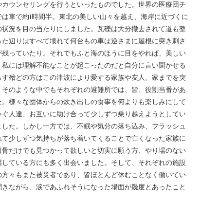
やカウンセリングを行うといったものでした。世界の医療団チ
では車で約1時間半。東北の美しい山々を越え、海岸に近づくに
の状況を目の当たりにしました。瓦礫は大分撤去されて道も整
った辺りはすべて壊れて何台もの車は逆さまに屋根に突き刺さ
が残っていたり。それでもふと海のほうに目をやれば、美しい
く私には理解不能なことが起こったのだと自分に言い聞かせる
らす殆どの方はこの津波により愛する家族や友人、家までを突
。そのような中でもそれぞれの避難所では、皆、役割当番があ
た。様々な団体からの炊き出しの食事を何よりも楽しみにして
ゃぐ人達、お互いに助け合って少しずつ乗り越えようとしてい
ました。しかし一方では、不眠や気分の落ち込み、フラッシュ
れて少しずつ気持ちが落ち着いてくることで亡くなった家族に
遺骨だけでも見つかって欲しいと切実に願う方、やり場のない
惑している方にも多く出会いました。そして、それぞれの施設
の方々もまた被災者であり、皆ほとんど休むことなく働いてい
聞きながら、涙であふれそうになった場面が幾度とあったこと