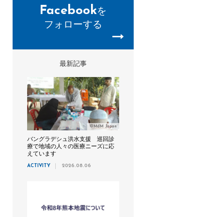
Facebook
を
フォローする
最新記事
©MdM Japan
バングラデシュ洪水支援 巡回診
療で地域の人々の医療ニーズに応
えています
ACTIVITY
2026.08.06