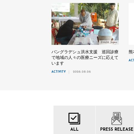
©MdM Japan
バングラデシュ洪水支援 巡回診療
熊
で地域の人々の医療ニーズに応えて
AC
います
ACTIVITY
2026.08.06
ALL
PRESS
RELEASE