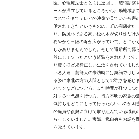
医、心理療法士とともに巡回し、随時診察
ームが滞在しているところから活動地域ま
つれて今までテレビの映像で見ていた被害
備されてきたというものの、町の商店街だ
り、防風林である高い松の木が切り株だけ
穏やかな三陸の海が広がっていて、とにか
しかありませんでした。そして避難所で暮
然にして失ったという経験をされた方です
り驚くほど規律正しい生活をされていまし
いる人達、芸能人の来訪時には笑顔ではし
る姿に東北の方の人間としての強さを感じ
バックなどに悩む方、また時間が経つにつ
対する罪悪感を持つ方、行方不明の家族の
気持ちをどこにもって行ったらいいのか困
の職員や復興に向けて取り組んでいる職員
らっしゃいました。実際、私自身もお話を
を覚えています。