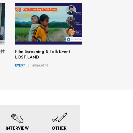
pan
染性
Film Screening & Talk Event
LOST LAND
EVENT
2026.07.16
INTERVIEW
OTHER