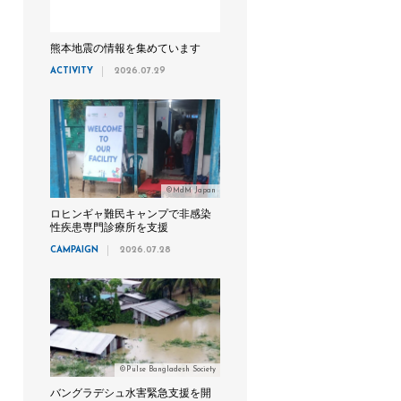
熊本地震の情報を集めています
ACTIVITY
2026.07.29
©MdM Japan
ロヒンギャ難民キャンプで非感染
性疾患専門診療所を支援
CAMPAIGN
2026.07.28
©Pulse Bangladesh Society
バングラデシュ水害緊急支援を開