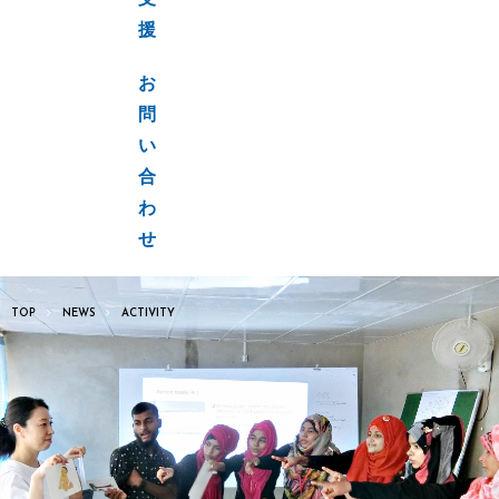
支
援
お
問
い
合
わ
せ
TOP
NEWS
ACTIVITY