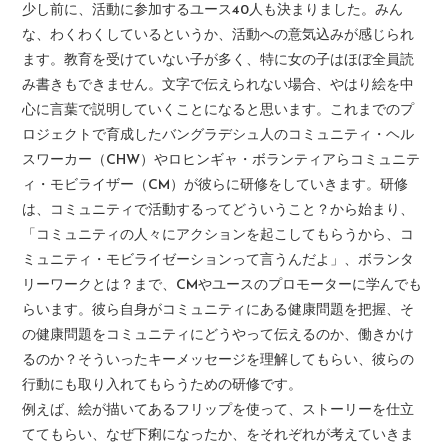
少し前に、活動に参加するユース40人も決まりました。みん
な、わくわくしているというか、活動への意気込みが感じられ
ます。教育を受けていない子が多く、特に女の子はほぼ全員読
み書きもできません。文字で伝えられない場合、やはり絵を中
心に言葉で説明していくことになると思います。これまでのプ
ロジェクトで育成したバングラデシュ人のコミュニティ・ヘル
スワーカー（CHW）やロヒンギャ・ボランティアらコミュニテ
ィ・モビライザー（CM）が彼らに研修をしていきます。研修
は、コミュニティで活動するってどういうこと？から始まり、
「コミュニティの人々にアクションを起こしてもらうから、コ
ミュニティ・モビライゼーションって言うんだよ」、ボランタ
リーワークとは？まで、CMやユースのプロモーターに学んでも
らいます。彼ら自身がコミュニティにある健康問題を把握、そ
の健康問題をコミュニティにどうやって伝えるのか、働きかけ
るのか？そういったキーメッセージを理解してもらい、彼らの
行動にも取り入れてもらうための研修です。
例えば、絵が描いてあるフリップを使って、ストーリーを仕立
ててもらい、なぜ下痢になったか、をそれぞれが考えていきま