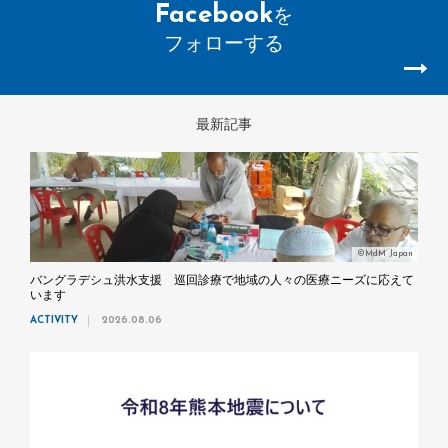
Facebook
を
フォローする
最新記事
©MdM Japan
バングラデシュ洪水支援 巡回診療で地域の人々の医療ニーズに応えて
います
ACTIVITY
2026.08.06