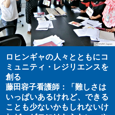
©MdM Japan
ロヒンギャの人々とともにコ
ミュニティ・レジリエンスを
創る
藤田容子看護師：「難しさは
いっぱいあるけれど、できる
ことも少ないかもしれないけ