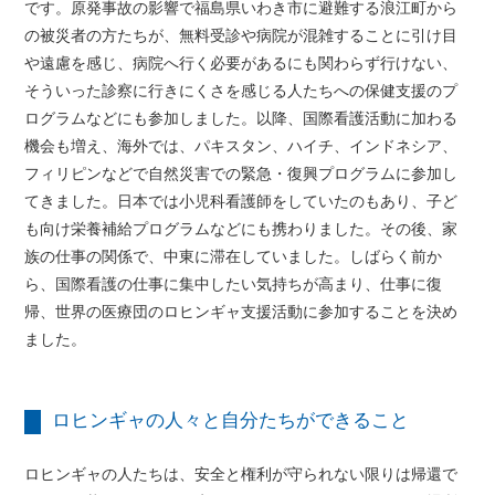
です。原発事故の影響で福島県いわき市に避難する浪江町から
の被災者の方たちが、無料受診や病院が混雑することに引け目
や遠慮を感じ、病院へ行く必要があるにも関わらず行けない、
そういった診察に行きにくさを感じる人たちへの保健支援のプ
ログラムなどにも参加しました。以降、国際看護活動に加わる
機会も増え、海外では、パキスタン、ハイチ、インドネシア、
フィリピンなどで自然災害での緊急・復興プログラムに参加し
てきました。日本では小児科看護師をしていたのもあり、子ど
も向け栄養補給プログラムなどにも携わりました。その後、家
族の仕事の関係で、中東に滞在していました。しばらく前か
ら、国際看護の仕事に集中したい気持ちが高まり、仕事に復
帰、世界の医療団のロヒンギャ支援活動に参加することを決め
ました。
ロヒンギャの人々と自分たちができること
ロヒンギャの人たちは、安全と権利が守られない限りは帰還で