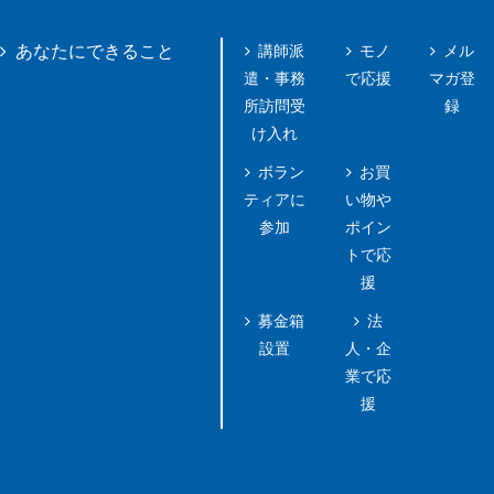
講師派
モノ
メル
あなたにできること
遣・事務
で応援
マガ登
所訪問受
録
け入れ
ボラン
お買
ティアに
い物や
参加
ポイン
トで応
援
募金箱
法
設置
人・企
業で応
援