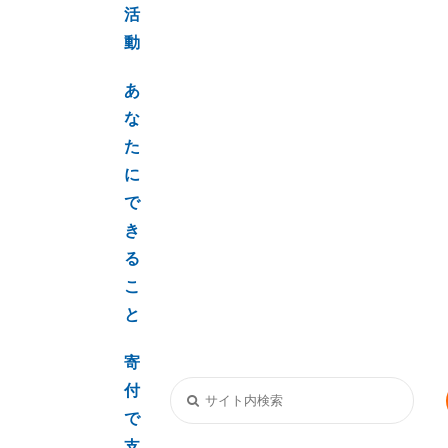
活
動
あ
な
た
に
で
き
る
こ
と
寄
付
で