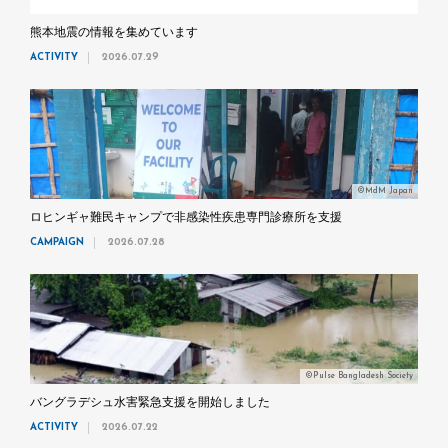
熊本地震の情報を集めています
ACTIVITY
2026.07.29
©MdM Japan
ロヒンギャ難民キャンプで非感染性疾患専門診療所を支援
CAMPAIGN
2026.07.28
©Pulse Bangladesh Society
バングラデシュ水害緊急支援を開始しました
ACTIVITY
2026.07.22