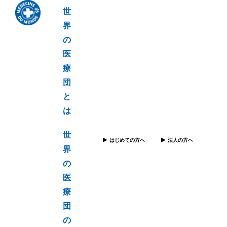
世
界
の
医
療
団
と
は
世
はじめての方へ
法人の方へ
界
の
医
療
団
の