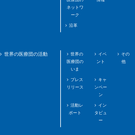
ネットワ
ーク
沿革
世界の
イベ
その
世界の医療団の活動
医療団の
ント
他
いま
プレス
キャ
リリース
ンペー
ン
活動レ
イン
ポート
タビュ
ー