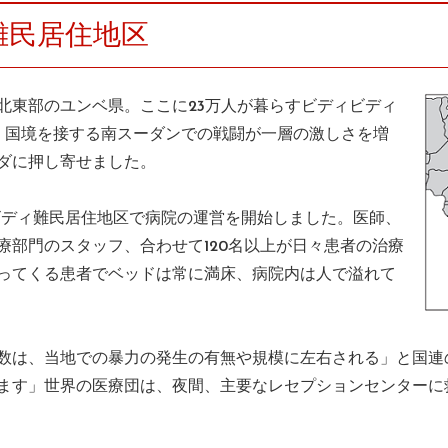
難民居住地区
北東部のユンベ県。ここに23万人が暮らすビディビディ
月、国境を接する南スーダンでの戦闘が一層の激しさを増
ダに押し寄せました。
ビディ難民居住地区で病院の運営を開始しました。医師、
療部門のスタッフ、合わせて120名以上が日々患者の治療
ってくる患者でベッドは常に満床、病院内は人で溢れて
数は、当地での暴力の発生の有無や規模に左右される」と国連の
ます」世界の医療団は、夜間、主要なレセプションセンターに