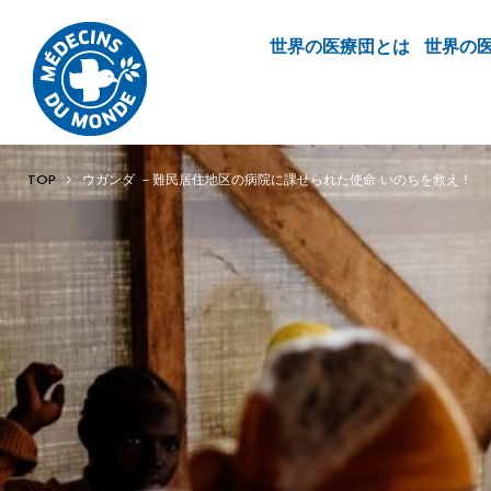
世界の医療団とは
世界の
TOP
ウガンダ －難民居住地区の病院に課せられた使命 いのちを救え！