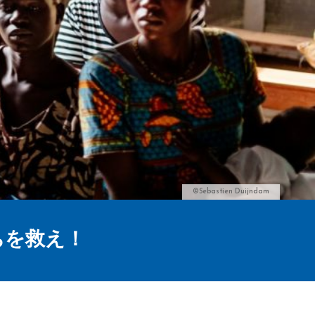
©Sebastien Duijndam
ちを救え！