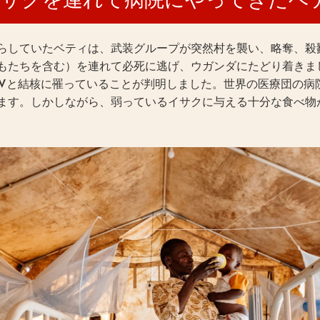
らしていたベティは、武装グループが突然村を襲い、略奪、殺戮
もたちを含む）を連れて必死に逃げ、ウガンダにたどり着きま
IVと結核に罹っていることが判明しました。世界の医療団の病
ます。しかしながら、弱っているイサクに与える十分な食べ物