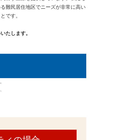
める難民居住地区でニーズが非常に高い
ことです。
いいたします。
す。
く、
ティの場合