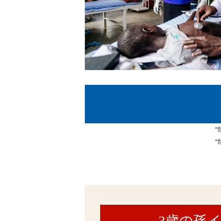
*
*
3歳の孫