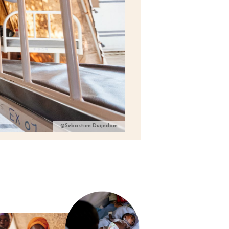
©Sebastien Duijndam